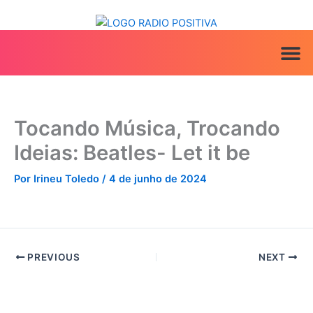
Ir
para
o
conteúdo
ANUNCIE AQ
IRINEU NA MÍ
Tocando Música, Trocando
Ideias: Beatles- Let it be
Por
Irineu Toledo
/
4 de junho de 2024
PREVIOUS
NEXT