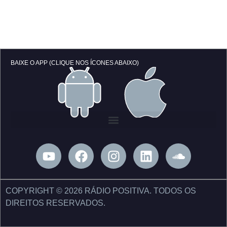
BAIXE O APP (CLIQUE NOS ÍCONES ABAIXO)
Y
F
I
L
S
o
a
n
i
o
u
c
s
n
u
t
e
t
k
n
COPYRIGHT © 2026 RÁDIO POSITIVA. TODOS OS
u
b
a
e
d
DIREITOS RESERVADOS.
b
o
g
d
c
e
o
r
i
l