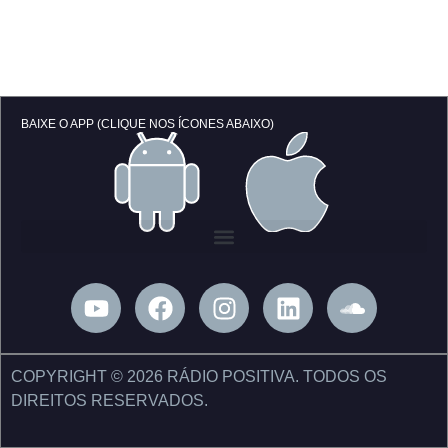
BAIXE O APP (CLIQUE NOS ÍCONES ABAIXO)
Y
F
I
L
S
o
a
n
i
o
u
c
s
n
u
t
e
t
k
n
COPYRIGHT © 2026 RÁDIO POSITIVA. TODOS OS
u
b
a
e
d
DIREITOS RESERVADOS.
b
o
g
d
c
e
o
r
i
l