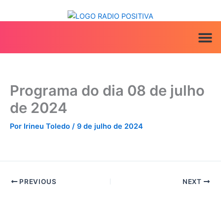
Ir
para
o
conteúdo
ANUNCIE AQ
IRINEU NA MÍ
Programa do dia 08 de julho
de 2024
Por
Irineu Toledo
/
9 de julho de 2024
PREVIOUS
NEXT