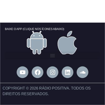
BAIXE O APP (CLIQUE NOS ÍCONES ABAIXO)
Y
F
I
L
S
o
a
n
i
o
u
c
s
n
u
t
e
t
k
n
COPYRIGHT © 2026 RÁDIO POSITIVA. TODOS OS
u
b
a
e
d
DIREITOS RESERVADOS.
b
o
g
d
c
e
o
r
i
l