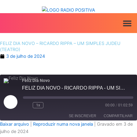
Ir
para
o
conteúdo
ANUNCIE AQU
TV PO
IRINEU NA MÍ
FELIZ DIA NOVO – RICARDO RIPPA – UM SIMPLES JUDEU
(TEATRO)
3 de julho de 2024
Feliz Dia Novo
FELIZ DIA NOVO - RICARDO RIPPA - UM SIMPLES JUDEU (TEATRO)
Reproduzir
episódio
1x
00:00
/
01:02:59
SE INSCREVER
COMPARTILHAR
Baixar arquivo
|
Reproduzir numa nova janela
|
Gravado em 3 de
julho de 2024
COMPARTILHAR