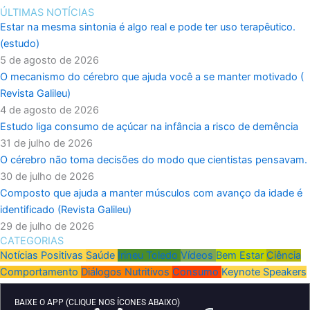
ÚLTIMAS NOTÍCIAS
Estar na mesma sintonia é algo real e pode ter uso terapêutico.
(estudo)
5 de agosto de 2026
O mecanismo do cérebro que ajuda você a se manter motivado (
Revista Galileu)
4 de agosto de 2026
Estudo liga consumo de açúcar na infância a risco de demência
31 de julho de 2026
O cérebro não toma decisões do modo que cientistas pensavam.
30 de julho de 2026
Composto que ajuda a manter músculos com avanço da idade é
identificado (Revista Galileu)
29 de julho de 2026
CATEGORIAS
Notícias Positivas
Saúde
Irineu Toledo
Vídeos
Bem Estar
Ciência
Comportamento
Diálogos Nutritivos
Consumo
Keynote Speakers
BAIXE O APP (CLIQUE NOS ÍCONES ABAIXO)