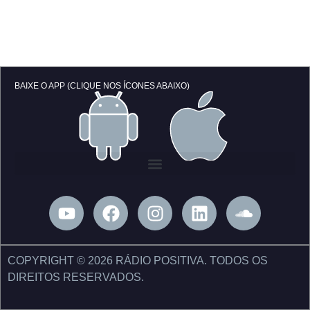
BAIXE O APP (CLIQUE NOS ÍCONES ABAIXO)
Y
F
I
L
S
o
a
n
i
o
u
c
s
n
u
t
e
t
k
n
COPYRIGHT © 2026 RÁDIO POSITIVA. TODOS OS
u
b
a
e
d
DIREITOS RESERVADOS.
b
o
g
d
c
e
o
r
i
l