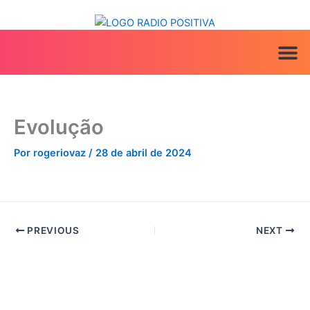
Ir
para
o
conteúdo
ANUNCIE AQ
IRINEU NA MÍ
Evolução
Por
rogeriovaz
/
28 de abril de 2024
PREVIOUS
NEXT