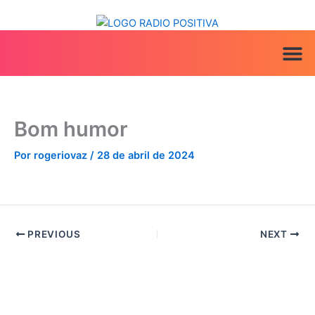
Ir
para
o
conteúdo
ANUNCIE AQU
TV PO
IRINEU NA MÍ
Bom humor
Por
rogeriovaz
/
28 de abril de 2024
PREVIOUS
NEXT