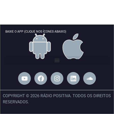
BAIXE O APP (CLIQUE NOS ÍCONES ABAIXO)
Y
F
I
L
S
o
a
n
i
o
u
c
s
n
u
t
e
t
k
n
COPYRIGHT © 2026 RÁDIO POSITIVA. TODOS OS DIREITOS
u
b
a
e
d
RESERVADOS.
b
o
g
d
c
e
o
r
i
l