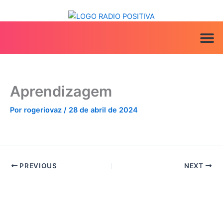
Ir
para
o
conteúdo
ANUNCIE AQ
IRINEU NA MÍ
Aprendizagem
Por
rogeriovaz
/
28 de abril de 2024
PREVIOUS
NEXT