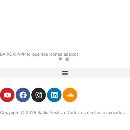
BAIXE O APP (clique nos ícones abaixo)
Y
F
I
L
S
o
a
n
i
o
u
c
s
n
u
t
e
t
k
n
Copyright © 2026 Rádio Positiva. Todos os direitos reservados.
u
b
a
e
d
b
o
g
d
c