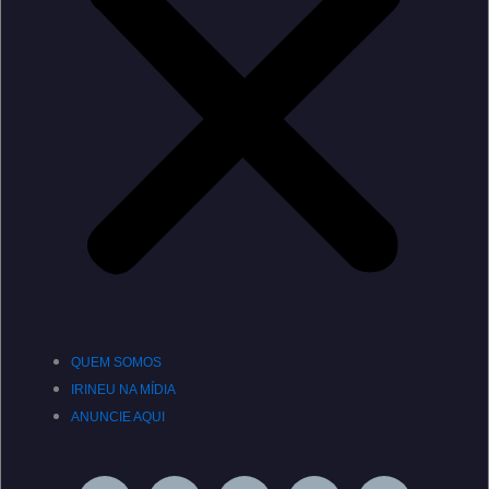
QUEM SOMOS
IRINEU NA MÍDIA
ANUNCIE AQUI
Y
F
I
L
S