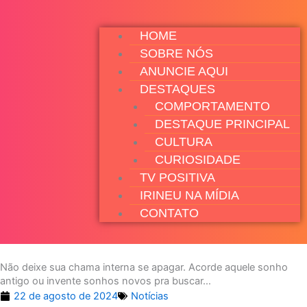
HOME
SOBRE NÓS
ANUNCIE AQUI
DESTAQUES
COMPORTAMENTO
DESTAQUE PRINCIPAL
CULTURA
CURIOSIDADE
TV POSITIVA
IRINEU NA MÍDIA
CONTATO
Não deixe sua chama interna se apagar. Acorde aquele sonho
antigo ou invente sonhos novos pra buscar…
22 de agosto de 2024
Notícias