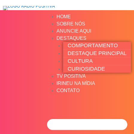
Ir
para
HOME
o
SOBRE NÓS
conteúdo
ANUNCIE AQUI
DESTAQUES
COMPORTAMENTO
DESTAQUE PRINCIPAL
CULTURA
CURIOSIDADE
TV POSITIVA
IRINEU NA MÍDIA
CONTATO