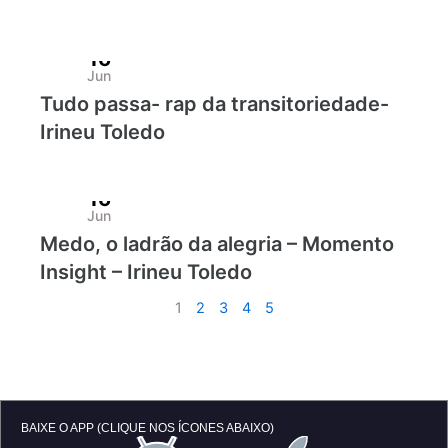
16
Jun
Tudo passa- rap da transitoriedade-
Irineu Toledo
16
Jun
Medo, o ladrão da alegria – Momento
Insight – Irineu Toledo
1
2
3
4
5
BAIXE O APP (CLIQUE NOS ÍCONES ABAIXO)