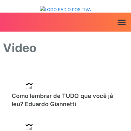
Ir
para
o
conteúdo
ANUNCIE AQ
IRINEU NA MÍ
Video
30
Page
Page
Page
Page
Page
Jul
Como lembrar de TUDO que você já
leu? Eduardo Giannetti
30
Jul