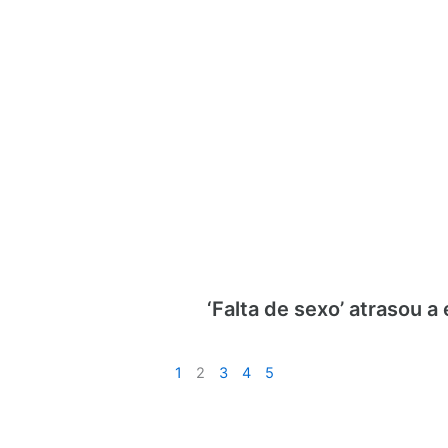
‘Falta de sexo’ atrasou a
1
2
3
4
5