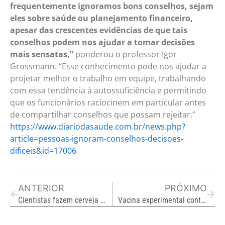
frequentemente ignoramos bons conselhos, sejam
eles sobre saúde ou planejamento financeiro,
apesar das crescentes evidências de que tais
conselhos podem nos ajudar a tomar decisões
mais sensatas,”
ponderou o professor Igor
Grossmann. “Esse conhecimento pode nos ajudar a
projetar melhor o trabalho em equipe, trabalhando
com essa tendência à autossuficiência e permitindo
que os funcionários raciocinem em particular antes
de compartilhar conselhos que possam rejeitar.”
https://www.diariodasaude.com.br/news.php?
article=pessoas-ignoram-conselhos-decisoes-
dificeis&id=17006
Prev
Next
ANTERIOR
PRÓXIMO
Cientistas fazem cerveja ficar pronta mais rápido usando som (Revista GALILEU)
Vacina experimental contra câncer de intestino e pâncreas impede retorno da doença